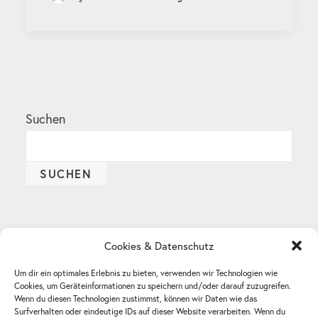
Suchen
SUCHEN
Cookies & Datenschutz
Recent Posts
Um dir ein optimales Erlebnis zu bieten, verwenden wir Technologien wie
Wilhelm Sander-Stiftung fördert sechs neue
Cookies, um Geräteinformationen zu speichern und/oder darauf zuzugreifen.
Krebsforschungsprojekte mit über einer Million
Wenn du diesen Technologien zustimmst, können wir Daten wie das
Surfverhalten oder eindeutige IDs auf dieser Website verarbeiten. Wenn du