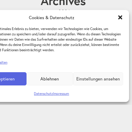
Archives
August 2026
Cookies & Datenschutz
Juli 2026
ptimales Erlebnis zu bieten, verwenden wir Technologien wie Cookies, um
Juni 2026
ationen zu speichern und/oder darauf zuzugreifen. Wenn du diesen Technologien
önnen wir Daten wie das Surfverhalten oder eindeutige IDs auf dieser Website
Mai 2026
Wenn du deine Einwillligung nicht erteilst oder zurückziehst, können bestimmte
 Funktionen beeinträchtigt werden.
April 2026
alten
März 2026
Februar 2026
eptieren
Ablehnen
Einstellungen ansehen
Januar 2026
Datenschutz
Impressum
Dezember 2025
November 2025
Oktober 2025
August 2025