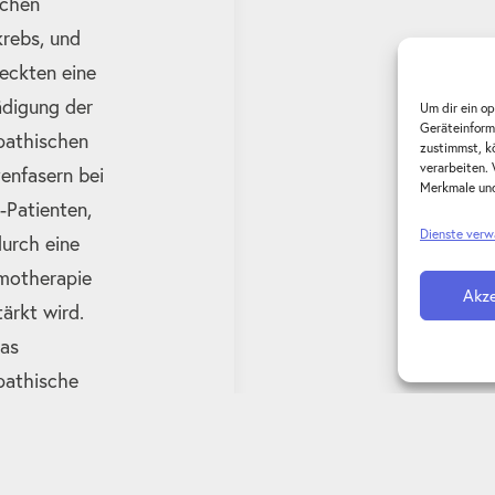
ichen
krebs, und
eckten eine
digung der
Um dir ein o
Geräteinform
athischen
zustimmst, k
verarbeiten. 
enfasern bei
Merkmale und
Patienten,
Dienste verw
durch eine
motherapie
Akz
tärkt wird.
as
athische
vensystem
Blutbildung
ert, kann