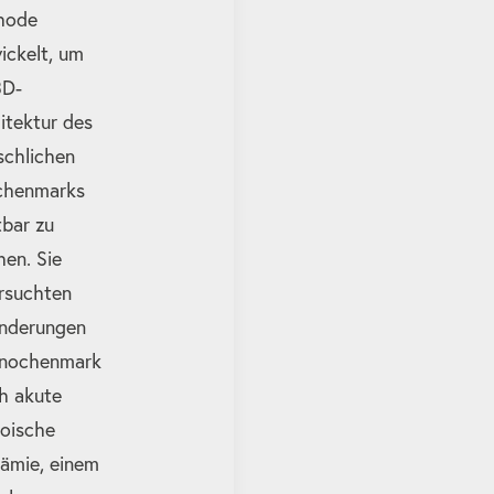
hode
ickelt, um
3D-
itektur des
chlichen
chenmarks
tbar zu
en. Sie
rsuchten
nderungen
Knochenmark
h akute
oische
ämie, einem