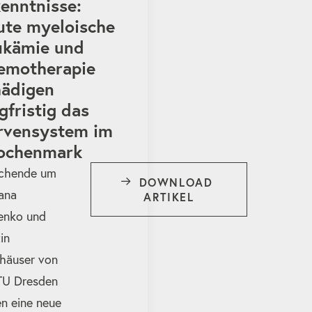
enntnisse:
ute myeloische
ukämie und
emotherapie
hädigen
gfristig das
rvensystem im
ochenmark
chende um
DOWNLOAD 
ana
ARTIKEL
enko und
in
häuser von
TU Dresden
n eine neue