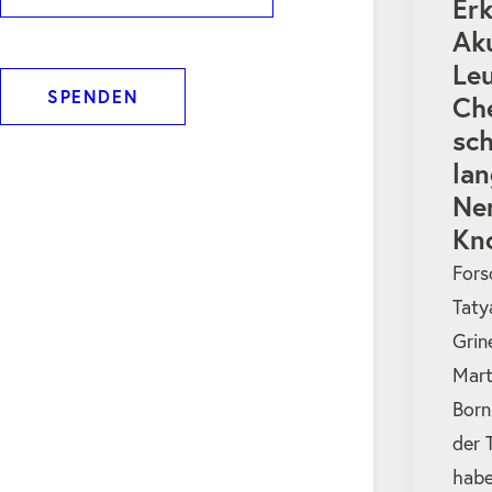
Erk
Ak
Le
SPENDEN
Ch
sc
lan
Ne
Kn
Fors
Taty
Grin
Mart
Born
der 
habe