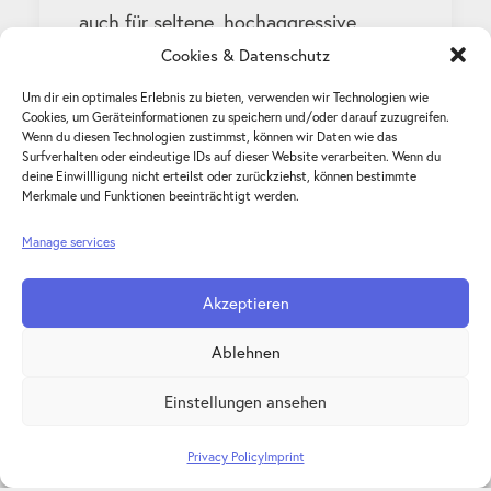
auch für seltene, hochaggressive
Formen wie die Erythroleukämie. Um
Cookies & Datenschutz
die Biologie dieser seltenen
Um dir ein optimales Erlebnis zu bieten, verwenden wir Technologien wie
Cookies, um Geräteinformationen zu speichern und/oder darauf zuzugreifen.
Leukämieform besser zu verstehen,
Wenn du diesen Technologien zustimmst, können wir Daten wie das
untersuchten Forschende um Prof. Jürg
Surfverhalten oder eindeutige IDs auf dieser Website verarbeiten. Wenn du
deine Einwillligung nicht erteilst oder zurückziehst, können bestimmte
Schwaller vom UKBB eine besondere
Merkmale und Funktionen beeinträchtigt werden.
Veränderung der Gene, die zur
Manage services
Ausbildung exklusiver Fusionsgene und
-proteine führt, die sich nur in der
Akzeptieren
kindlichen Form der Erythroleukämie
Ablehnen
findet. Sie zeigen, dass eine bestimmte
Fusion die Ausreifung von Blutzellen
Einstellungen ansehen
blockiert und zusammen mit einer
Privacy Policy
Imprint
anderen Mutation eine Erythroleukämie