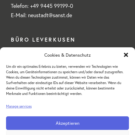
Telefon: +49 9445 99199-0
E-Mail: neustadt@sanst.de
BÜRO LEVERKUSEN
Cookies & Datenschutz
Wilhelm Sander-Stiftung
Um dir ein optimales Erlebnis zu bieten, verwenden wir Technologien wie
Mülheimer Straße 76 a
Cookies, um Geräteinformationen zu speichern und/oder darauf zuzugreifen.
51375 Leverkusen-Schlebusch
Wenn du diesen Technologien zustimmst, können wir Daten wie das
Surfverhalten oder eindeutige IDs auf dieser Website verarbeiten. Wenn du
deine Einwillligung nicht erteilst oder zurückziehst, können bestimmte
Telefon: +49 214 855 18-0
Merkmale und Funktionen beeinträchtigt werden.
E-Mail: hv-leverkusen@sanst.de
Manage services
Akzeptieren