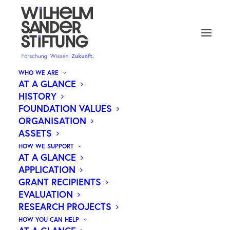
WHO WE ARE
AT A GLANCE
HISTORY
BAUSTEIN FÜR AUSLÖSUNG
FOUNDATION VALUES
ORGANISATION
DER KINDLICHEN AKUTEN
ASSETS
ERYTHROLEUKÄMIE
HOW WE SUPPORT
GEFUNDEN
AT A GLANCE
APPLICATION
GRANT RECIPIENTS
EVALUATION
RESEARCH PROJECTS
Noch immer ist die Heilung von akuter
HOW YOU CAN HELP
myeloischer Leukämie eine Herausforderung.