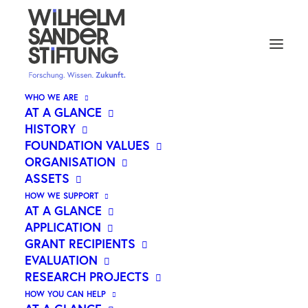
WHO WE ARE
AT A GLANCE
HISTORY
ZWEI SIGNALWEGE
FOUNDATION VALUES
ORGANISATION
KOOPERIEREN, UM
ASSETS
GLIOBLASTOMZELLEN
HOW WE SUPPORT
EMPFINDLICHER FÜR DAS
AT A GLANCE
APPLICATION
IMMUNSYSTEM ZU MACHEN
GRANT RECIPIENTS
EVALUATION
RESEARCH PROJECTS
HOW YOU CAN HELP