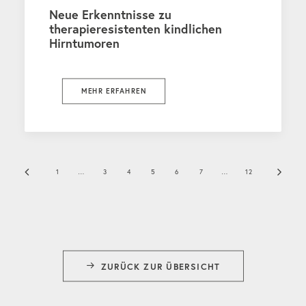
Neue Erkenntnisse zu
therapieresistenten kindlichen
Hirntumoren
MEHR ERFAHREN
1
…
3
4
5
6
7
…
12
ZURÜCK ZUR ÜBERSICHT