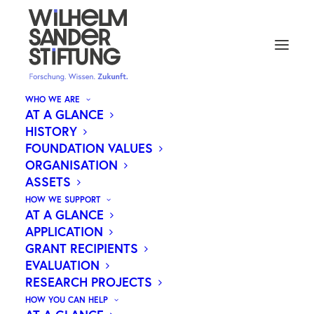
WHO WE ARE
AT A GLANCE
HISTORY
NEUE IMPULSE FÜR
FOUNDATION VALUES
ORGANISATION
KREBSTHERAPIEN: WILHELM
ASSETS
SANDER-STIFTUNG FÖRDERT
HOW WE SUPPORT
FORSCHUNGSPROJEKTE MIT
AT A GLANCE
APPLICATION
1,3 MILLIONEN EURO
GRANT RECIPIENTS
EVALUATION
RESEARCH PROJECTS
HOW YOU CAN HELP
Die Wilhelm Sander-Stiftung stellt erneut