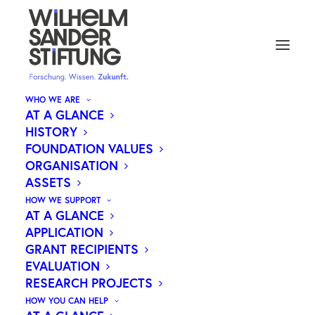
WHO WE ARE
AT A GLANCE
HISTORY
NEUE ERKENNTNISSE ZU
FOUNDATION VALUES
ORGANISATION
THERAPIERESISTENTEN
ASSETS
KINDLICHEN HIRNTUMOREN
HOW WE SUPPORT
AT A GLANCE
APPLICATION
GRANT RECIPIENTS
EVALUATION
Embryonale Tumoren mit mehrreihigen Rosetten
RESEARCH PROJECTS
(ETMR) gehören zu den seltensten und
HOW YOU CAN HELP
aggressivsten Hirntumoren im frühen