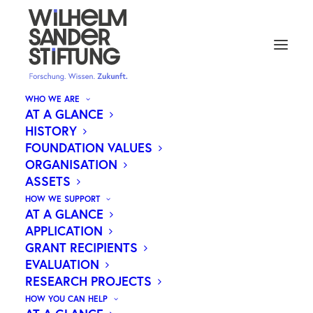
WHO WE ARE
AT A GLANCE
HISTORY
NEUE IMPULSE FÜR
FOUNDATION VALUES
ORGANISATION
KREBSTHERAPIEN: WILHELM
ASSETS
SANDER-STIFTUNG FÖRDERT
HOW WE SUPPORT
FORSCHUNGSPROJEKTE MIT
AT A GLANCE
APPLICATION
1,3 MILLIONEN EURO
GRANT RECIPIENTS
EVALUATION
RESEARCH PROJECTS
HOW YOU CAN HELP
Die Wilhelm Sander-Stiftung stellt erneut