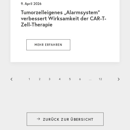
9. April 2026
Tumorzelleigenes „Alarmsystem“
verbessert Wirksamkeit der CAR-T-
Zell-Therapie
MEHR ERFAHREN
1
2
3
4
5
6
…
12
ZURÜCK ZUR ÜBERSICHT