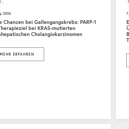
S
ay 2026
7
e Chancen bei Gallengangskrebs: PARP-1
E
Therapieziel bei KRAS-mutierten
ahepatischen Cholangiokarzinomen
MEHR ERFAHREN