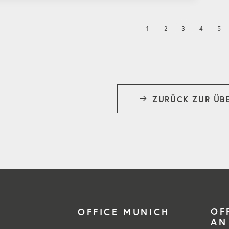
1
2
3
4
5
ZURÜCK ZUR ÜB
OF
OFFICE MUNICH
AN