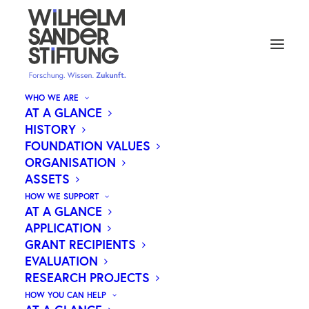
WHO WE ARE
AT A GLANCE
HISTORY
METASTASIERUNGSMECHANISM
FOUNDATION VALUES
ORGANISATION
VERSTEHEN
ASSETS
HOW WE SUPPORT
AT A GLANCE
APPLICATION
Metastasen, also die Tochtergeschwülste von
GRANT RECIPIENTS
EVALUATION
Krebszellen, stellen bei vielen Krebsformen ein
RESEARCH PROJECTS
zentrales Problem dar. Als Abkömmlinge des
HOW YOU CAN HELP
Primärtumors können sie in entfernten Organen