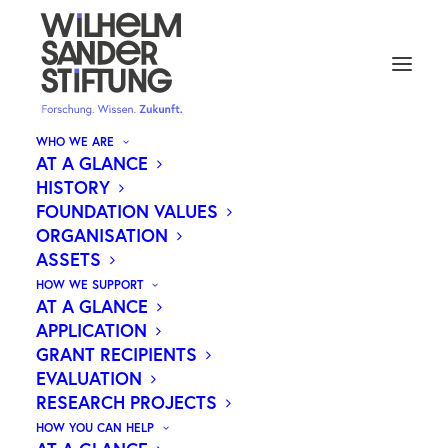
WHO WE ARE
AT A GLANCE
HISTORY
CDK4/6-HEMMER: NEUE
FOUNDATION VALUES
ORGANISATION
HOFFNUNG BEI DER
ASSETS
BEHANDLUNG VON
HOW WE SUPPORT
DARMKREBS
AT A GLANCE
APPLICATION
GRANT RECIPIENTS
EVALUATION
RESEARCH PROJECTS
Forschende des Universitätsklinikums Würzburg
HOW YOU CAN HELP
und der LMU München haben die Wirksamkeit