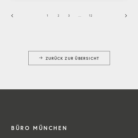
1
2
3
…
12
ZURÜCK ZUR ÜBERSICHT
BÜRO MÜNCHEN