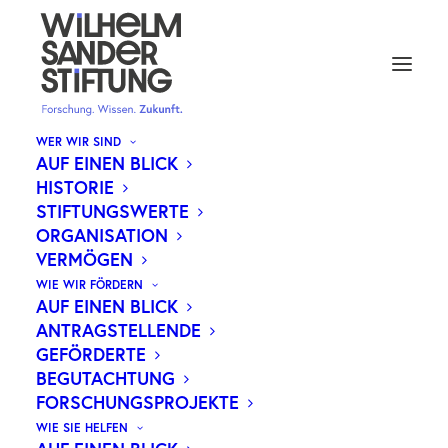
WER WIR SIND
AUF EINEN BLICK
HISTORIE
CDK4/6-HEMMER: NEUE
STIFTUNGSWERTE
ORGANISATION
HOFFNUNG BEI DER
VERMÖGEN
BEHANDLUNG VON
WIE WIR FÖRDERN
DARMKREBS
AUF EINEN BLICK
ANTRAGSTELLENDE
GEFÖRDERTE
BEGUTACHTUNG
FORSCHUNGSPROJEKTE
Forschende des Universitätsklinikums Würzburg
WIE SIE HELFEN
und der LMU München haben die Wirksamkeit