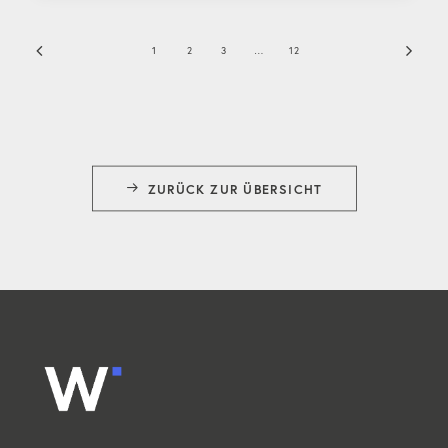
1
2
3
…
12
ZURÜCK ZUR ÜBERSICHT