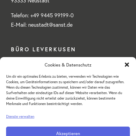
93333 Neustadt
Telefon: +49 9445 99199-0
E-Mail: neustadt@sanst.de
BÜRO LEVERKUSEN
Cookies & Datenschutz
Wilhelm Sander-Stiftung
Um dir ein optimales Erlebnis zu bieten, verwenden wir Technologien wie
Mülheimer Straße 76 a
Cookies, um Geräteinformationen zu speichern und/oder darauf zuzugreifen.
51375 Leverkusen-Schlebusch
Wenn du diesen Technologien zustimmst, können wir Daten wie das
Surfverhalten oder eindeutige IDs auf dieser Website verarbeiten. Wenn du
deine Einwillligung nicht erteilst oder zurückziehst, können bestimmte
Telefon: +49 214 855 18-0
Merkmale und Funktionen beeinträchtigt werden.
E-Mail: hv-leverkusen@sanst.de
Dienste verwalten
Akzeptieren