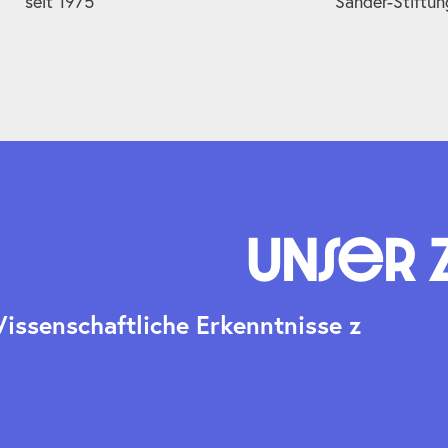
seit 1975
Sander-Stiftun
Unser 
W
i
s
s
e
n
s
c
h
a
f
t
l
i
c
h
e
E
r
k
e
n
n
t
n
i
s
s
e
z