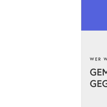
WER W
GE
GEG