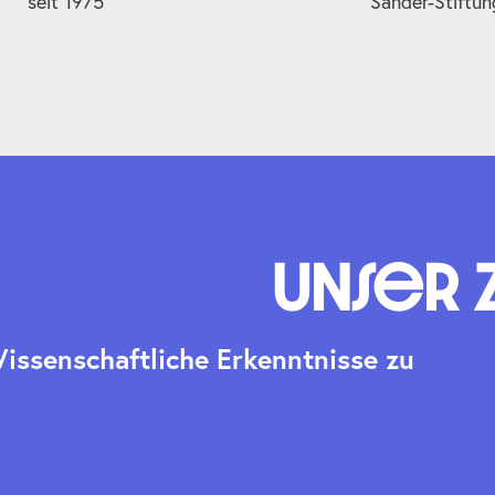
seit 1975
Sander-Stiftun
Unser 
W
i
s
s
e
n
s
c
h
a
f
t
l
i
c
h
e
E
r
k
e
n
n
t
n
i
s
s
e
z
u