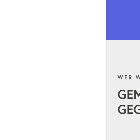
WER W
GE
GEG