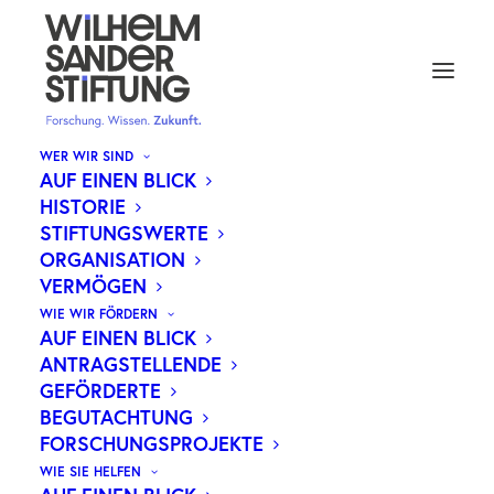
WER WIR SIND
AUF EINEN BLICK
HISTORIE
TUMORZELLEIGENES
STIFTUNGSWERTE
ORGANISATION
„ALARMSYSTEM“ VERBESSERT
VERMÖGEN
WIRKSAMKEIT DER CAR-T-
WIE WIR FÖRDERN
ZELL-THERAPIE
AUF EINEN BLICK
ANTRAGSTELLENDE
GEFÖRDERTE
BEGUTACHTUNG
FORSCHUNGSPROJEKTE
Forschende um Dr. Nadia El Khawanky, Dr.
WIE SIE HELFEN
Simon Heidegger und Dr. Nardine Soliman von