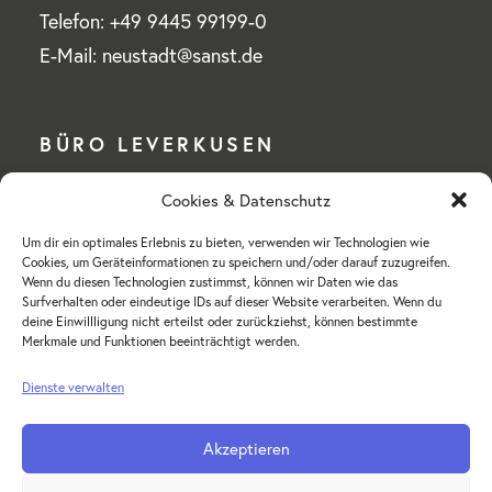
Telefon: +49 9445 99199-0
E-Mail: neustadt@sanst.de
BÜRO LEVERKUSEN
Cookies & Datenschutz
Wilhelm Sander-Stiftung
Um dir ein optimales Erlebnis zu bieten, verwenden wir Technologien wie
Mülheimer Straße 76 a
Cookies, um Geräteinformationen zu speichern und/oder darauf zuzugreifen.
51375 Leverkusen-Schlebusch
Wenn du diesen Technologien zustimmst, können wir Daten wie das
Surfverhalten oder eindeutige IDs auf dieser Website verarbeiten. Wenn du
deine Einwillligung nicht erteilst oder zurückziehst, können bestimmte
Telefon: +49 214 855 18-0
Merkmale und Funktionen beeinträchtigt werden.
E-Mail: hv-leverkusen@sanst.de
Dienste verwalten
Akzeptieren