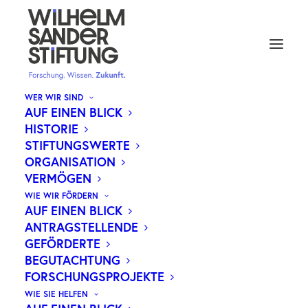
WER WIR SIND
AUF EINEN BLICK
HISTORIE
NEUE ERKENNTNISSE ZU
STIFTUNGSWERTE
ORGANISATION
THERAPIERESISTENTEN
VERMÖGEN
KINDLICHEN HIRNTUMOREN
WIE WIR FÖRDERN
AUF EINEN BLICK
ANTRAGSTELLENDE
GEFÖRDERTE
BEGUTACHTUNG
Embryonale Tumoren mit mehrreihigen Rosetten
FORSCHUNGSPROJEKTE
(ETMR) gehören zu den seltensten und
WIE SIE HELFEN
aggressivsten Hirntumoren im frühen