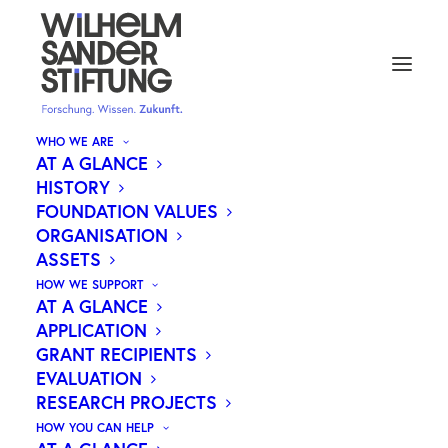
WHO WE ARE
AT A GLANCE
HISTORY
YAP-BLOCKER JUN: NEUE
FOUNDATION VALUES
ORGANISATION
ERKENNTNISSE BEI
ASSETS
LEBERKREBS
HOW WE SUPPORT
AT A GLANCE
APPLICATION
GRANT RECIPIENTS
EVALUATION
Erfolgreich abgeschlossenes Forschungsprojekt
RESEARCH PROJECTS
der Wilhelm Sander-Stiftung: Forschende um Dr.
HOW YOU CAN HELP
Björn von Eyss des Leibniz-Instituts für