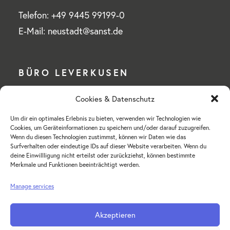
Telefon: +49 9445 99199-0
E-Mail: neustadt@sanst.de
BÜRO LEVERKUSEN
Cookies & Datenschutz
Wilhelm Sander-Stiftung
Um dir ein optimales Erlebnis zu bieten, verwenden wir Technologien wie
Mülheimer Straße 76 a
Cookies, um Geräteinformationen zu speichern und/oder darauf zuzugreifen.
51375 Leverkusen-Schlebusch
Wenn du diesen Technologien zustimmst, können wir Daten wie das
Surfverhalten oder eindeutige IDs auf dieser Website verarbeiten. Wenn du
deine Einwillligung nicht erteilst oder zurückziehst, können bestimmte
Telefon: +49 214 855 18-0
Merkmale und Funktionen beeinträchtigt werden.
E-Mail: hv-leverkusen@sanst.de
Manage services
Akzeptieren