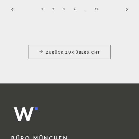
1
2
3
4
…
12
ZURÜCK ZUR ÜBERSICHT
BÜRO MÜNCHEN