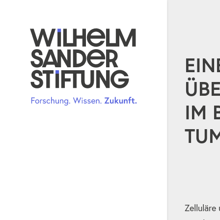
EIN
ÜBE
IM 
TU
Zelluläre