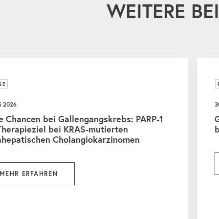
WEITERE BE
SE
i 2026
3
e Chancen bei Gallengangskrebs: PARP-1
G
Therapieziel bei KRAS-mutierten
ahepatischen Cholangiokarzinomen
MEHR ERFAHREN