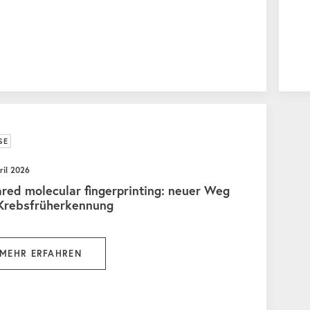
SE
ril 2026
ared molecular fingerprinting: neuer Weg
 Krebsfrüherkennung
MEHR ERFAHREN