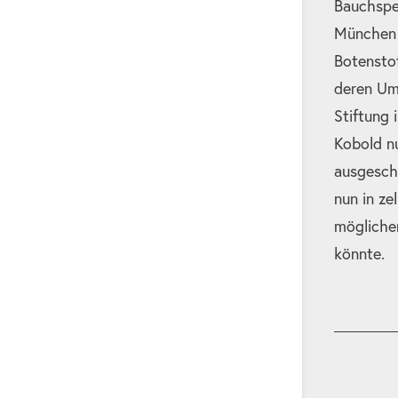
Bauchspe
München 
Botenstof
deren Um
Stiftung
Kobold nu
ausgesch
nun in ze
mögliche
könnte.