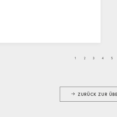
1
2
3
4
5
ZURÜCK ZUR ÜB