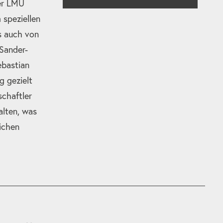
der LMU
speziellen
ls auch von
Sander-
ebastian
g gezielt
chaftler
alten, was
ichen