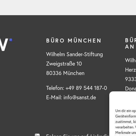
BÜ
BÜRO MÜNCHEN
AN
Wilhelm Sander-Stiftung
Wilh
Zweigstraße 10
Herz
80336 München
9333
Telefon: +49 89 544 187-0
Don
E-Mail: info@sanst.de
Tele
Um dir ein o
E-Ma
Geräteinform
zustimmst, k
verarbeiten. 
Merkmale und