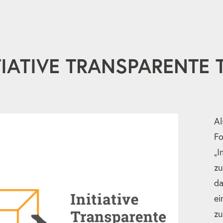
TIATIVE TRANSPARENTE
Al
Fo
„I
zu
da
ei
zu