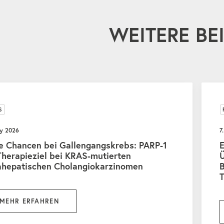
WEITERE BE
S
ay 2026
7
e Chancen bei Gallengangskrebs: PARP-1
E
Therapieziel bei KRAS-mutierten
ahepatischen Cholangiokarzinomen
MEHR ERFAHREN