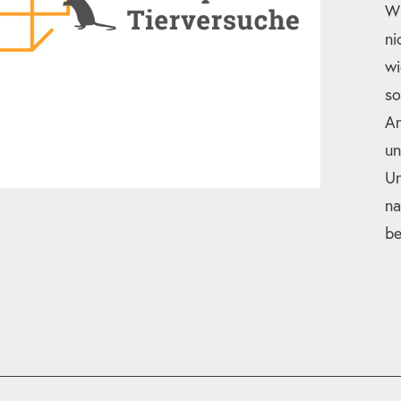
Wi
ni
wi
so
An
un
Un
na
be