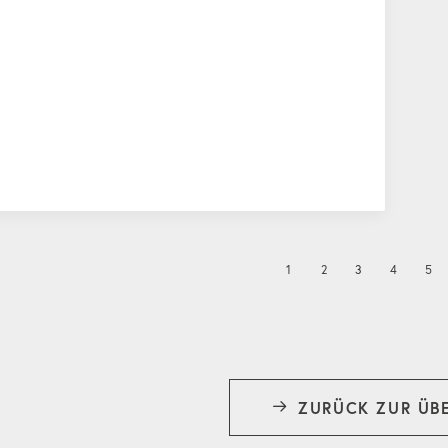
1
2
3
4
5
ZURÜCK ZUR ÜB