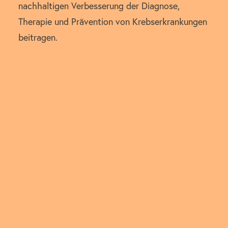
nachhaltigen Verbesserung der Diagnose,
Therapie und Prävention von Krebserkrankungen
beitragen.
01
SPENDEN &
ANLASSSPENDEN
Unterstützen Sie die medizinische Forschung mit
einer einmaligen oder regelmäßigen Spende.
Jetzt spenden