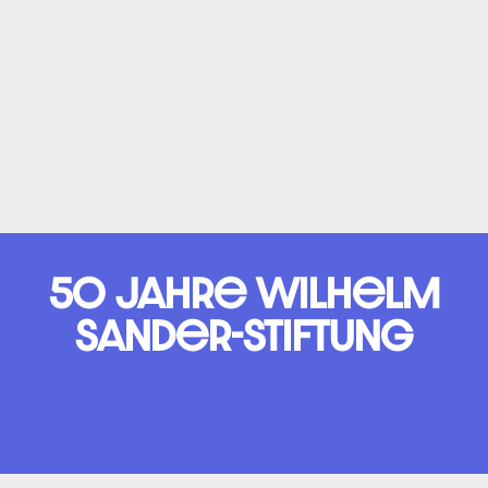
1
…
3
4
5
6
7
…
16
50 Jahre Wilhelm
Sander-Stiftung