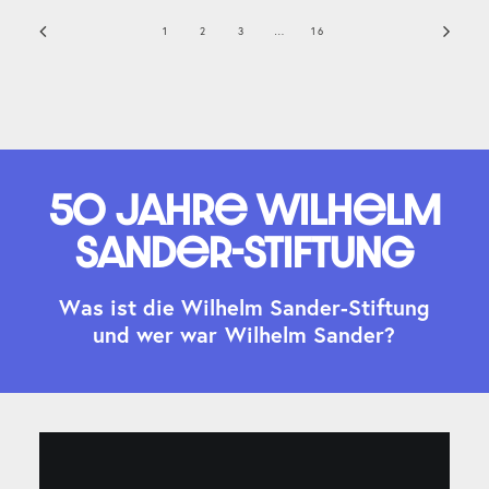
1
2
3
…
16
50 Jahre Wilhelm
Sander-Stiftung
W
a
s
i
s
t
d
i
e
W
i
l
h
e
l
m
S
a
n
d
e
r
-
S
t
i
f
t
u
n
g
u
n
d
w
e
r
w
a
r
W
i
l
h
e
l
m
S
a
n
d
e
r
?