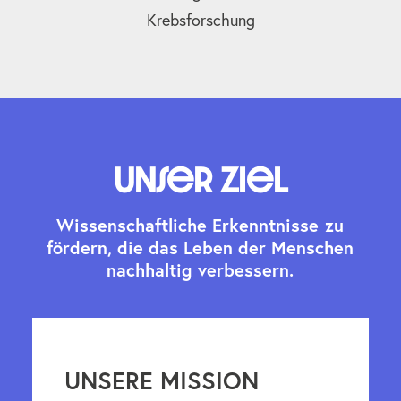
Krebsforschung
Unser Ziel
W
i
s
s
e
n
s
c
h
a
f
t
l
i
c
h
e
E
r
k
e
n
n
t
n
i
s
s
e
z
u
f
ö
r
d
e
r
n
,
d
i
e
d
a
s
L
e
b
e
n
d
e
r
M
e
n
s
c
h
e
n
n
a
c
h
h
a
l
t
i
g
v
e
r
b
e
s
s
e
r
n
.
UNSERE MISSION