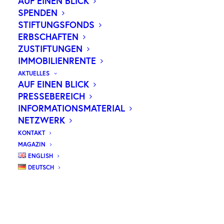
AUF EINEN BLICK
SPENDEN
STIFTUNGSFONDS
Unser
ERBSCHAFTEN
neues Magazin
ZUSTIFTUNGEN
IMMOBILIENRENTE
Wilhelm
AKTUELLES
AUF EINEN BLICK
PRESSEBEREICH
ZUM MAGAZIN
INFORMATIONSMATERIAL
NETZWERK
KONTAKT
MAGAZIN
ENGLISH
DEUTSCH
WER WIR SIND
GEMEINSAM GEGEN KREBS
Die Wilhelm Sander-Stiftung fördert