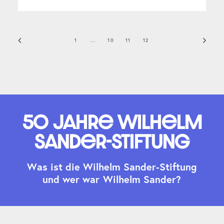
1
…
10
11
12
50 Jahre Wilhelm
Sander-Stiftung
W
a
s
i
s
t
d
i
e
W
i
l
h
e
l
m
S
a
n
d
e
r
-
S
t
i
f
t
u
n
g
u
n
d
w
e
r
w
a
r
W
i
l
h
e
l
m
S
a
n
d
e
r
?