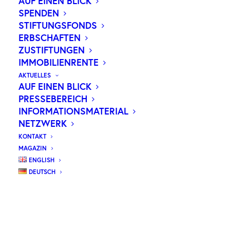
AUF EINEN BLICK
SPENDEN
STIFTUNGSFONDS
Unser
ERBSCHAFTEN
neues Magazin
ZUSTIFTUNGEN
IMMOBILIENRENTE
Wilhelm
AKTUELLES
AUF EINEN BLICK
PRESSEBEREICH
ZUM MAGAZIN
INFORMATIONSMATERIAL
NETZWERK
KONTAKT
MAGAZIN
ENGLISH
DEUTSCH
WER WIR SIND
GEMEINSAM GEGEN KREBS
Die Wilhelm Sander-Stiftung fördert