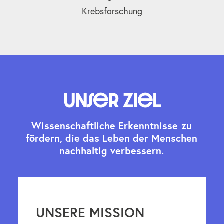
Krebsforschung
Unser Ziel
W
i
s
s
e
n
s
c
h
a
f
t
l
i
c
h
e
E
r
k
e
n
n
t
n
i
s
s
e
z
u
f
ö
r
d
e
r
n
,
d
i
e
d
a
s
L
e
b
e
n
d
e
r
M
e
n
s
c
h
e
n
n
a
c
h
h
a
l
t
i
g
v
e
r
b
e
s
s
e
r
n
.
UNSERE MISSION