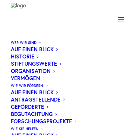
WER WIR SIND
AUF EINEN BLICK
HISTORIE
50 JAHRE STIFTUNGSARBEIT:
STIFTUNGSWERTE
ORGANISATION
„WILHELM“ ERSCHEINT ZUR
VERMÖGEN
JUBILÄUMSAUSGABE
WIE WIR FÖRDERN
AUF EINEN BLICK
ANTRAGSTELLENDE
GEFÖRDERTE
BEGUTACHTUNG
FORSCHUNGSPROJEKTE
Die Wilhelm Sander-Stiftung bringt mit
WIE SIE HELFEN