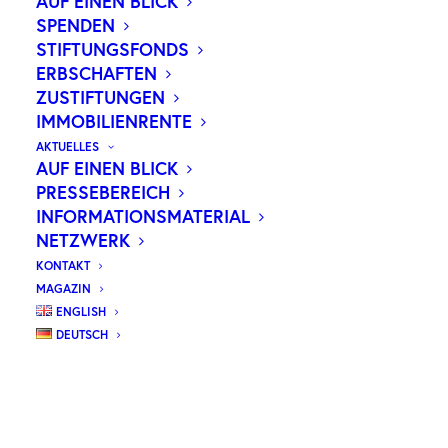
AUF EINEN BLICK
WILHELM ein eigenes Magazin heraus, das
SPENDEN
künftig einmal jährlich erscheint. Den Auftakt
STIFTUNGSFONDS
macht die Jubiläumsausgabe zum 50-jährigen
ERBSCHAFTEN
Bestehen der Stiftung.
ZUSTIFTUNGEN
IMMOBILIENRENTE
AKTUELLES
AUF EINEN BLICK
DOWNLOAD ARTIKEL
PRESSEBEREICH
INFORMATIONSMATERIAL
NETZWERK
KONTAKT
MAGAZIN
ENGLISH
DEUTSCH
WEITERE BEITRÄGE