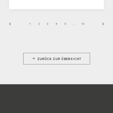
1
2
3
4
5
…
12
ZURÜCK ZUR ÜBERSICHT