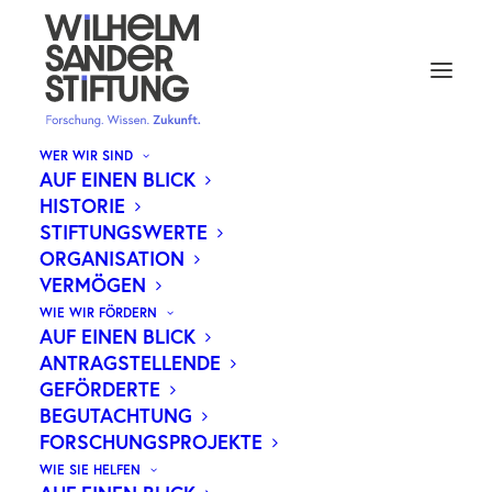
WER WIR SIND
AUF EINEN BLICK
HISTORIE
FÜNF NEUE GENOMISCHE
STIFTUNGSWERTE
ORGANISATION
RISIKOFAKTOREN FÜR
VERMÖGEN
GEBÄRMUTTERKREBS
WIE WIR FÖRDERN
ENTDECKT
AUF EINEN BLICK
ANTRAGSTELLENDE
GEFÖRDERTE
BEGUTACHTUNG
FORSCHUNGSPROJEKTE
Eine internationale Studie unter der Leitung von
WIE SIE HELFEN
Dr. Thilo Dörk-Bousset von der Medizinischen