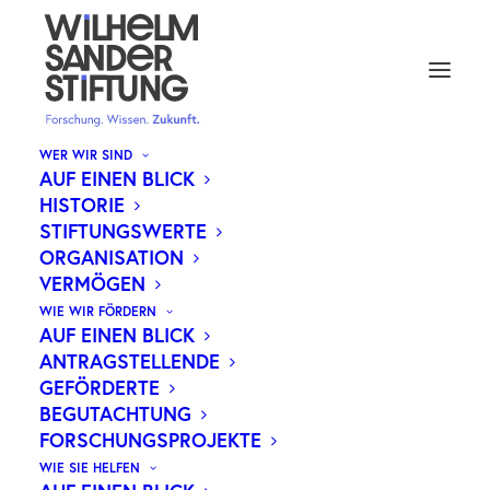
WER WIR SIND
AUF EINEN BLICK
HISTORIE
WIE SAUERSTOFFMANGEL
STIFTUNGSWERTE
ORGANISATION
GEBÄRMUTTERHALSKREBSZELLE
VERMÖGEN
VOR CHEMOTHERAPIE SCHÜTZT
WIE WIR FÖRDERN
AUF EINEN BLICK
ANTRAGSTELLENDE
GEFÖRDERTE
BEGUTACHTUNG
Gebärmutterhalskrebs stellt weltweit die
FORSCHUNGSPROJEKTE
WIE SIE HELFEN
vierthäufigste bösartige Tumorerkrankung bei