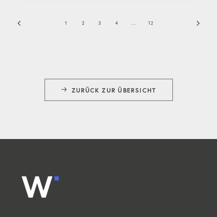
1
2
3
4
…
12
ZURÜCK ZUR ÜBERSICHT