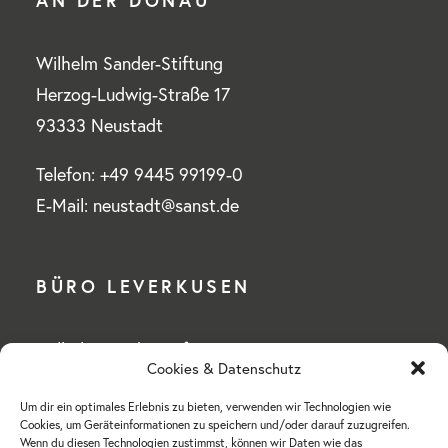
AN DER DONAU
Wilhelm Sander-Stiftung
Herzog-Ludwig-Straße 17
93333 Neustadt
Telefon: +49 9445 99199-0
E-Mail: neustadt@sanst.de
BÜRO LEVERKUSEN
Wilhelm Sander-Stiftung
Cookies & Datenschutz
Mülheimer Straße 76 a
Um dir ein optimales Erlebnis zu bieten, verwenden wir Technologien wie
51375 Leverkusen-Schlebusch
Cookies, um Geräteinformationen zu speichern und/oder darauf zuzugreifen.
Wenn du diesen Technologien zustimmst, können wir Daten wie das