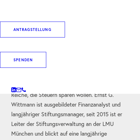
Stiften, Spenden, Sponsern … Was ist das
eigentlich? Und wo liegen die wichtigen
ANTRAGSTELLUNG
Unterschiede? Die Stiftungswelt ist geprägt von
einer Vielzahl an Begrifflichkeiten, gleichzeitig
durchziehen alternative Stiftungsformen die
SPENDEN
heutige (Stiftungs-)Landschaft: Dies führt zu
Unklarheiten und zahlreichen Mythen wie
beispielsweise: Stiftungen sind doch nur was für
Reiche, die Steuern sparen wollen. Ernst G.
Wittmann ist ausgebildeter Finanzanalyst und
langjähriger Stiftungsmanager, seit 2015 ist er
Leiter der Stiftungsverwaltung an der LMU
München und blickt auf eine langjährige