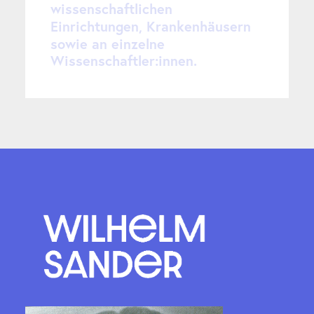
w
i
s
s
e
n
s
c
h
a
f
t
l
i
c
h
e
n
E
i
n
r
i
c
h
t
u
n
g
e
n
,
K
r
a
n
k
e
n
h
ä
u
s
e
r
n
s
o
w
i
e
a
n
e
i
n
z
e
l
n
e
W
i
s
s
e
n
s
c
h
a
f
t
l
e
r
:
i
n
n
e
n
.