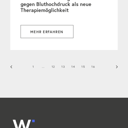
gegen Bluthochdruck als neue
Therapiemöglichkeit
MEHR ERFAHREN
1
…
12
13
14
15
16