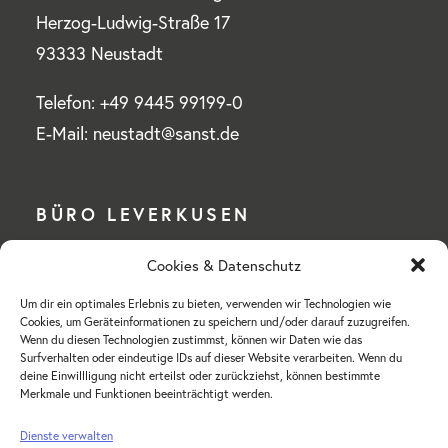
Herzog-Ludwig-Straße 17
93333 Neustadt
Telefon: +49 9445 99199-0
E-Mail: neustadt@sanst.de
BÜRO LEVERKUSEN
Cookies & Datenschutz
Wilhelm Sander-Stiftung
Um dir ein optimales Erlebnis zu bieten, verwenden wir Technologien wie
Mülheimer Straße 76 a
Cookies, um Geräteinformationen zu speichern und/oder darauf zuzugreifen.
51375 Leverkusen-Schlebusch
Wenn du diesen Technologien zustimmst, können wir Daten wie das
Surfverhalten oder eindeutige IDs auf dieser Website verarbeiten. Wenn du
deine Einwillligung nicht erteilst oder zurückziehst, können bestimmte
Telefon: +49 214 855 18-0
Merkmale und Funktionen beeinträchtigt werden.
E-Mail: hv-leverkusen@sanst.de
Dienste verwalten