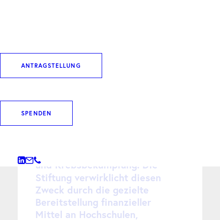
S
t
i
f
t
u
n
g
s
-
z
w
e
c
k
ANTRAGSTELLUNG
G
e
m
ä
ß
i
h
r
e
r
S
a
t
z
u
n
g
v
e
r
f
o
l
g
t
d
i
e
W
i
l
h
e
l
m
S
a
n
d
e
r
-
S
t
i
f
t
u
n
g
SPENDEN
d
e
n
Z
w
e
c
k
d
e
r
F
ö
r
d
e
r
u
n
g
d
e
r
m
e
d
i
z
i
n
i
s
c
h
e
n
F
o
r
s
c
h
u
n
g
,
i
n
s
b
e
s
o
n
d
e
r
e
d
e
r
K
r
a
n
k
h
e
i
t
s
-
u
n
d
K
r
e
b
s
b
e
k
ä
m
p
f
u
n
g
.
D
i
e
S
t
i
f
t
u
n
g
v
e
r
w
i
r
k
l
i
c
h
t
d
i
e
s
e
n
Z
w
e
c
k
d
u
r
c
h
d
i
e
g
e
z
i
e
l
t
e
B
e
r
e
i
t
s
t
e
l
l
u
n
g
f
i
n
a
n
z
i
e
l
l
e
r
M
i
t
t
e
l
a
n
H
o
c
h
s
c
h
u
l
e
n
,