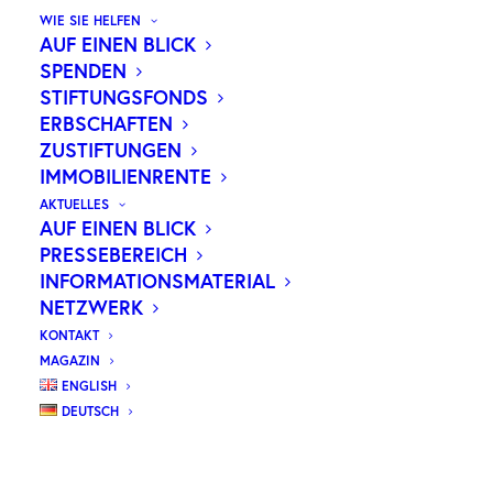
WIE SIE HELFEN
AUF EINEN BLICK
ÜBER DIE STIFTUNG
SPENDEN
STIFTUNGSFONDS
FÜR EINE ZUKUNFT OHNE
ERBSCHAFTEN
KRANKHEIT
ZUSTIFTUNGEN
IMMOBILIENRENTE
Die Wilhelm Sander-Stiftung fördert die
AKTUELLES
AUF EINEN BLICK
medizinische Forschung mit dem klaren Fokus
PRESSEBEREICH
auf die Vermeidung und Behandlung von
INFORMATIONSMATERIAL
NETZWERK
Krankheiten wie Krebs. Seit 1975 stellt sie
KONTAKT
gezielt Mittel für innovative Forschungsprojekte
MAGAZIN
an Hochschulen, Kliniken und wissenschaftlichen
ENGLISH
Einrichtungen in Deutschland und der Schweiz
DEUTSCH
bereit.