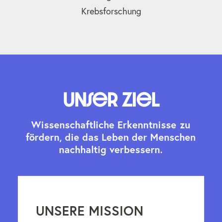
Krebsforschung
Unser Ziel
W
i
s
s
e
n
s
c
h
a
f
t
l
i
c
h
e
E
r
k
e
n
n
t
n
i
s
s
e
z
u
f
ö
r
d
e
r
n
,
d
i
e
d
a
s
L
e
b
e
n
d
e
r
M
e
n
s
c
h
e
n
n
a
c
h
h
a
l
t
i
g
v
e
r
b
e
s
s
e
r
n
.
UNSERE MISSION