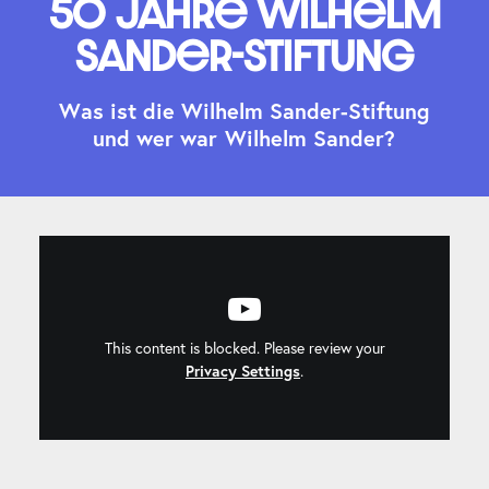
50 Jahre Wilhelm
Sander-Stiftung
W
a
s
i
s
t
d
i
e
W
i
l
h
e
l
m
S
a
n
d
e
r
-
S
t
i
f
t
u
n
g
u
n
d
w
e
r
w
a
r
W
i
l
h
e
l
m
S
a
n
d
e
r
?
This content is blocked. Please review your
Privacy Settings
.