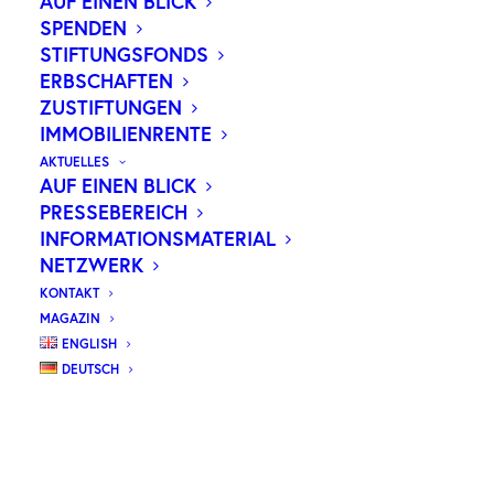
AUF EINEN BLICK
SPENDEN
STIFTUNGSFONDS
Unser
ERBSCHAFTEN
neues Magazin
ZUSTIFTUNGEN
IMMOBILIENRENTE
Wilhelm
AKTUELLES
AUF EINEN BLICK
PRESSEBEREICH
ZUM MAGAZIN
INFORMATIONSMATERIAL
NETZWERK
KONTAKT
MAGAZIN
ENGLISH
DEUTSCH
WER WIR SIND
GEMEINSAM GEGEN KREBS
Die Wilhelm Sander-Stiftung fördert