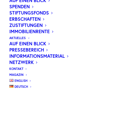
AUF EINEN BLICK
SPENDEN
STIFTUNGSFONDS
Unser
ERBSCHAFTEN
neues Magazin
ZUSTIFTUNGEN
IMMOBILIENRENTE
Wilhelm
AKTUELLES
AUF EINEN BLICK
PRESSEBEREICH
ZUM MAGAZIN
INFORMATIONSMATERIAL
NETZWERK
KONTAKT
MAGAZIN
ENGLISH
DEUTSCH
WER WIR SIND
GEMEINSAM GEGEN KREBS
Die Wilhelm Sander-Stiftung fördert