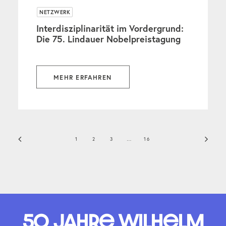
NETZWERK
Interdisziplinarität im Vordergrund:
Die 75. Lindauer Nobelpreistagung
MEHR ERFAHREN
1
2
3
…
16
50 Jahre Wilhelm