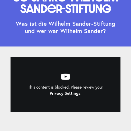
Sander-Stiftung
W
a
s
i
s
t
d
i
e
W
i
l
h
e
l
m
S
a
n
d
e
r
-
S
t
i
f
t
u
n
g
u
n
d
w
e
r
w
a
r
W
i
l
h
e
l
m
S
a
n
d
e
r
?
This content is blocked. Please review your
Privacy Settings
.