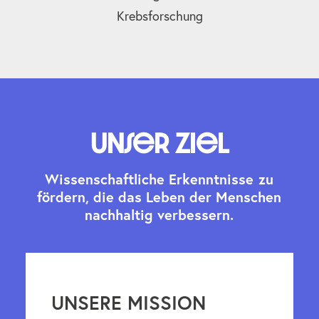
Krebsforschung
Unser Ziel
W
i
s
s
e
n
s
c
h
a
f
t
l
i
c
h
e
E
r
k
e
n
n
t
n
i
s
s
e
z
u
f
ö
r
d
e
r
n
,
d
i
e
d
a
s
L
e
b
e
n
d
e
r
M
e
n
s
c
h
e
n
n
a
c
h
h
a
l
t
i
g
v
e
r
b
e
s
s
e
r
n
.
UNSERE MISSION