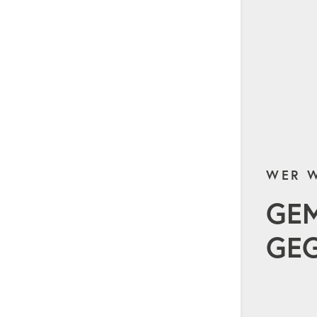
WER W
GE
GEG