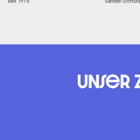
seit 1975
Sander-Stiftun
Unser 