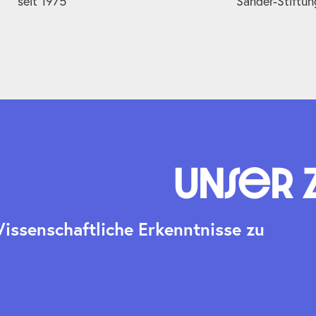
seit 1975
Sander-Stiftun
Unser 
W
i
s
s
e
n
s
c
h
a
f
t
l
i
c
h
e
E
r
k
e
n
n
t
n
i
s
s
e
z
u