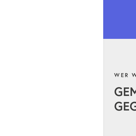
WER W
GE
GEG